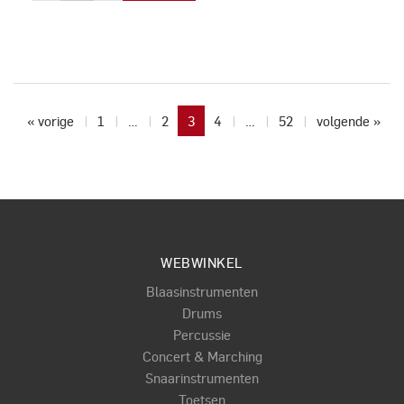
« vorige
1
…
2
3
4
…
52
volgende »
WEBWINKEL
Blaasinstrumenten
Drums
Percussie
Concert & Marching
Snaarinstrumenten
Toetsen