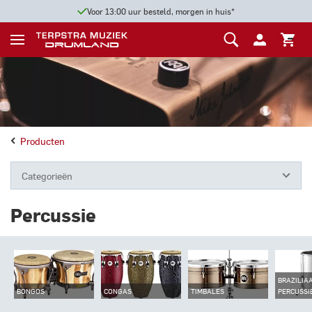
Voor 13:00 uur besteld, morgen in huis*
Producten
Categorieën
Percussie
BRAZILIA
BONGOS
CONGAS
TIMBALES
PERCUSSI