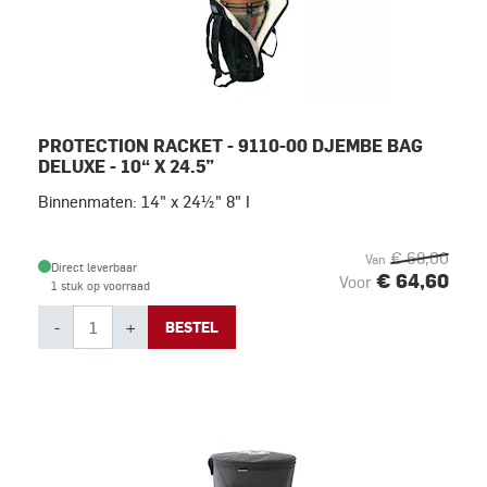
PROTECTION RACKET - 9110-00 DJEMBE BAG
DELUXE - 10“ X 24.5”
Binnenmaten: 14" x 24½" 8" I
€ 68,00
Van
Direct leverbaar
€ 64,60
Voor
1 stuk op voorraad
-
+
BESTEL