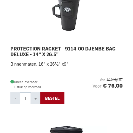
PROTECTION RACKET - 9114-00 DJEMBE BAG
DELUXE - 14“ X 26.5”
Binnenmaten: 16" x 26½" x9"
€ 80,00
Van
Direct leverbaar
€ 76,00
Voor
1 stuk op voorraad
-
+
BESTEL