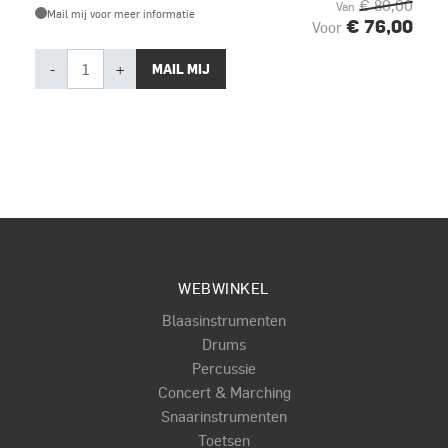
€ 80,00
Van
Mail mij voor meer informatie
€ 76,00
Voor
-
+
MAIL MIJ
WEBWINKEL
Blaasinstrumenten
Drums
Percussie
Concert & Marching
Snaarinstrumenten
Toetsen