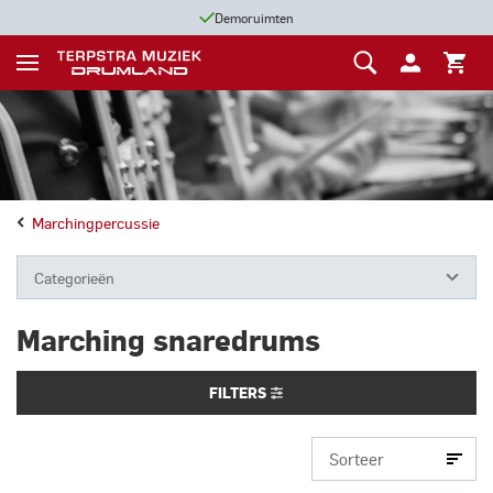
Voor 13:00 uur besteld, morgen in huis*
Marchingpercussie
Categorieën
Marching snaredrums
FILTERS