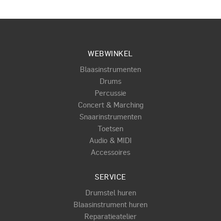
WEBWINKEL
Blaasinstrumenten
Drums
Percussie
Concert & Marching
Snaarinstrumenten
Toetsen
Audio & MIDI
Accessoires
SERVICE
Drumstel huren
Blaasinstrument huren
Reparatieatelier