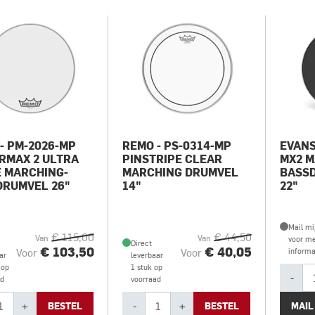
- PM-2026-MP
REMO - PS-0314-MP
EVANS
RMAX 2 ULTRA
PINSTRIPE CLEAR
MX2 
 MARCHING-
MARCHING DRUMVEL
BASS
DRUMVEL 26"
14"
22"
Mail mi
€ 115,00
€ 44,50
Van
Van
voor m
Direct
€ 103,50
€ 40,05
Voor
Voor
informa
ar
leverbaar
 op
1 stuk op
-
ad
voorraad
+
-
+
BESTEL
BESTEL
MAIL