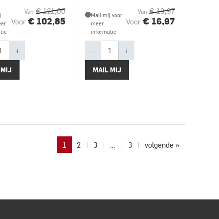
€ 121,00
€ 19,97
Van
Van
j
Mail mij voor
€ 102,85
€ 16,97
Voor
Voor
eer
meer
tie
informatie
+
-
+
 MIJ
MAIL MIJ
1
2
3
…
3
volgende »