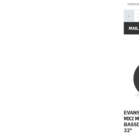
informa
-
MAIL
EVANS
MX2 
BASS
32"