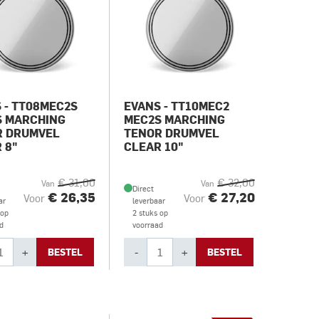
 - TT08MEC2S
EVANS - TT10MEC2
S MARCHING
MEC2S MARCHING
R DRUMVEL
TENOR DRUMVEL
 8"
CLEAR 10"
€ 31,00
€ 32,00
Van
Van
Direct
€ 26,35
€ 27,20
Voor
Voor
ar
leverbaar
 op
2 stuks op
d
voorraad
+
-
+
BESTEL
BESTEL