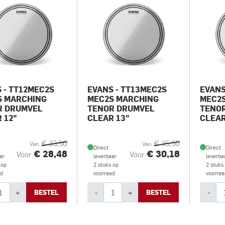
 - TT12MEC2S
EVANS - TT13MEC2S
EVANS
S MARCHING
MEC2S MARCHING
MEC2
R DRUMVEL
TENOR DRUMVEL
TENO
 12"
CLEAR 13"
CLEAR
€ 33,50
€ 35,50
Van
Van
Direct
Direct
€ 28,48
€ 30,18
Voor
Voor
ar
leverbaar
leverba
 op
2 stuks op
2 stuks
ad
voorraad
voorraa
+
-
+
-
BESTEL
BESTEL