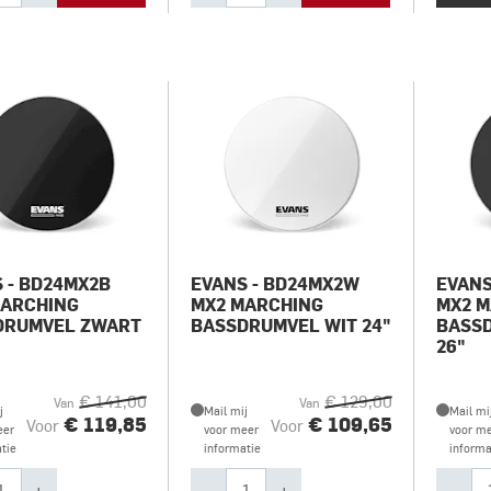
 - BD24MX2B
EVANS - BD24MX2W
EVANS
MARCHING
MX2 MARCHING
MX2 
DRUMVEL ZWART
BASSDRUMVEL WIT 24"
BASS
26"
€ 141,00
€ 129,00
Van
Van
j
Mail mij
Mail mi
€ 119,85
€ 109,65
Voor
Voor
eer
voor meer
voor m
tie
informatie
informa
+
-
+
-