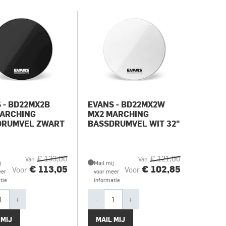
 - BD22MX2B
EVANS - BD22MX2W
MARCHING
MX2 MARCHING
DRUMVEL ZWART
BASSDRUMVEL WIT 32"
€ 133,00
€ 121,00
Van
Van
j
Mail mij
€ 113,05
€ 102,85
Voor
Voor
eer
voor meer
tie
informatie
+
-
+
 MIJ
MAIL MIJ