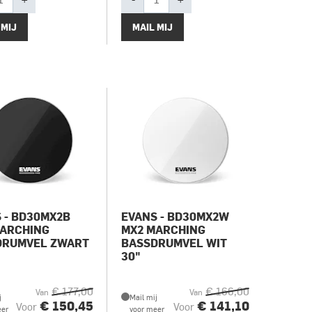
 MIJ
MAIL MIJ
 - BD30MX2B
EVANS - BD30MX2W
MARCHING
MX2 MARCHING
DRUMVEL ZWART
BASSDRUMVEL WIT
30"
€ 177,00
€ 166,00
Van
Van
j
Mail mij
€ 150,45
€ 141,10
Voor
Voor
eer
voor meer