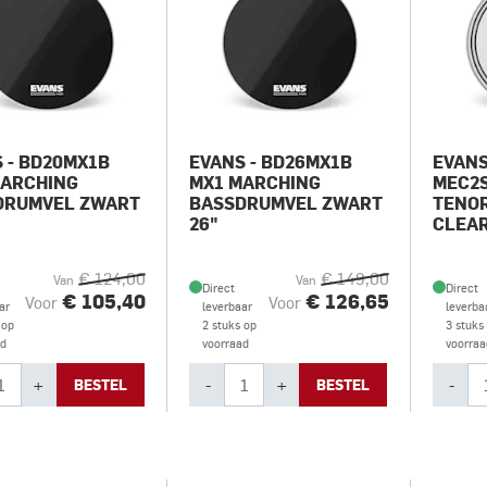
 - BD20MX1B
EVANS - BD26MX1B
EVANS
MARCHING
MX1 MARCHING
MEC2
DRUMVEL ZWART
BASSDRUMVEL ZWART
TENO
26"
CLEAR
€ 124,00
€ 149,00
Van
Van
Direct
Direct
€ 105,40
€ 126,65
Voor
Voor
ar
leverbaar
leverba
 op
2 stuks op
3 stuks
ad
voorraad
voorraa
+
-
+
-
BESTEL
BESTEL