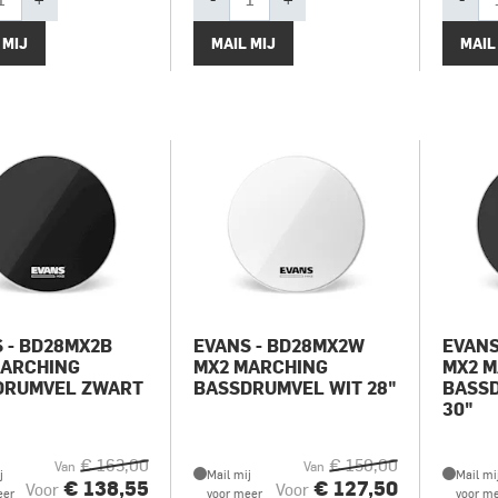
 MIJ
MAIL MIJ
MAIL
 - BD28MX2B
EVANS - BD28MX2W
EVANS
MARCHING
MX2 MARCHING
MX2 
DRUMVEL ZWART
BASSDRUMVEL WIT 28"
BASS
30"
€ 163,00
€ 150,00
Van
Van
j
Mail mij
Mail mi
€ 138,55
€ 127,50
Voor
Voor
eer
voor meer
voor m