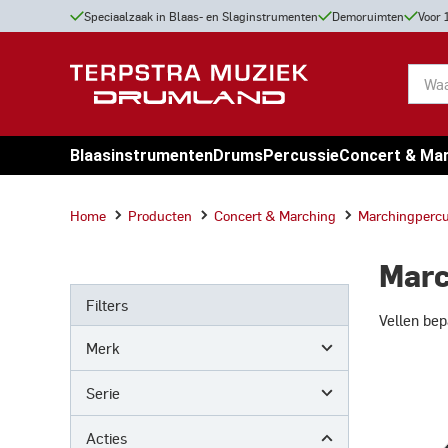
Speciaalzaak in Blaas- en Slaginstrumenten
Demoruimten
Voor 
Blaasinstrumenten
Drums
Percussie
Concert & Ma
Home
Producten
Concert & Marching
Marchingpercu
Marc
Filters
Vellen bep
Merk
Serie
Acties