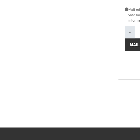
Mail mi
voor m
informa
-
MAIL