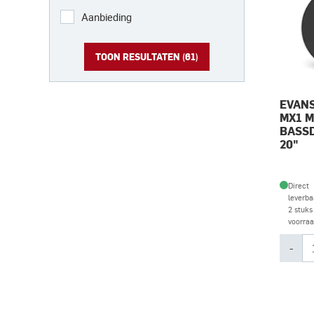
Aanbieding
TOON RESULTATEN (
61
)
EVANS
MX1 
BASS
20"
Direct
leverba
2 stuks
voorra
-