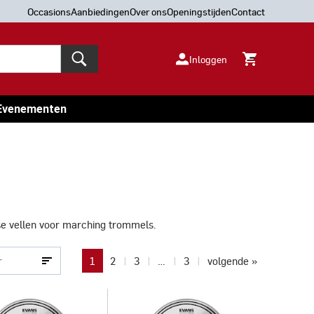
Occasions
Aanbiedingen
Over ons
Openingstijden
Contact
Inloggen
Evenementen
rse vellen voor marching trommels.
1
2
3
…
3
volgende »