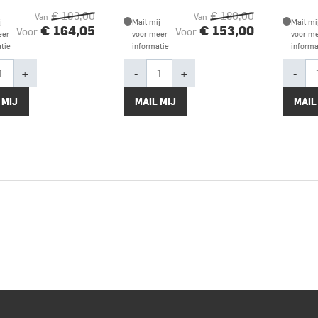
€ 193,00
€ 180,00
Van
Van
j
Mail mij
Mail mi
€ 164,05
€ 153,00
Voor
Voor
eer
voor meer
voor m
tie
informatie
informa
+
-
+
-
 MIJ
MAIL MIJ
MAIL