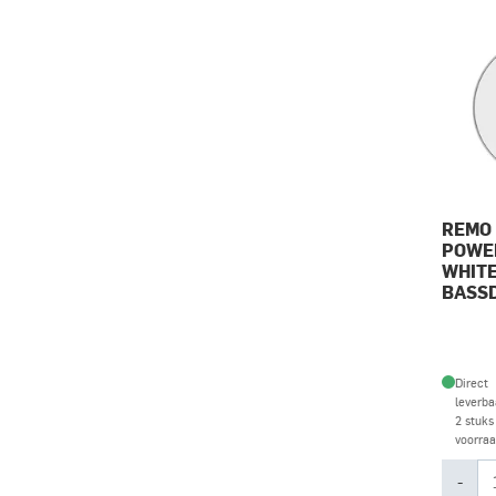
REMO 
POWE
WHITE
BASS
Direct
leverba
2 stuks
voorra
-