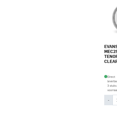
EVANS
MEC2
TENO
CLEAR
Direct
leverba
3 stuks
voorra
-