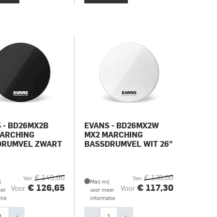
 - BD26MX2B
EVANS - BD26MX2W
MARCHING
MX2 MARCHING
DRUMVEL ZWART
BASSDRUMVEL WIT 26"
€ 149,00
€ 138,00
Van
Van
j
Mail mij
€ 126,65
€ 117,30
Voor
Voor
eer
voor meer
tie
informatie
+
-
+