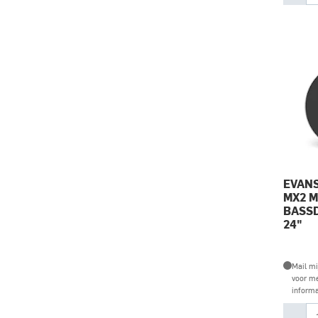
EVANS
MX2 
BASS
24"
Mail mi
voor m
informa
-