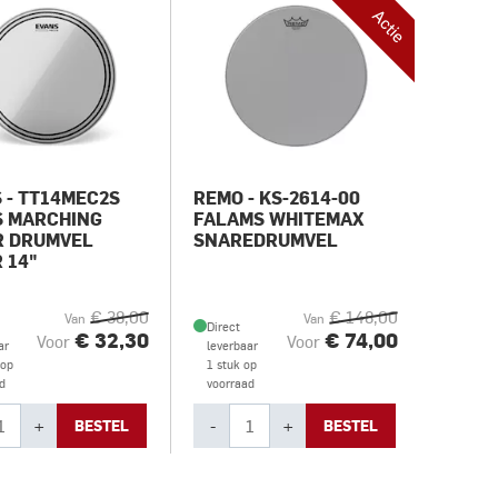
Actie
 - TT14MEC2S
REMO - KS-2614-00
S MARCHING
FALAMS WHITEMAX
R DRUMVEL
SNAREDRUMVEL
 14"
€ 38,00
€ 148,00
Van
Van
Direct
€ 32,30
€ 74,00
Voor
Voor
ar
leverbaar
 op
1 stuk op
d
voorraad
+
-
+
BESTEL
BESTEL