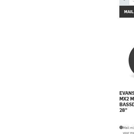
MAIL
EVANS
MX2 
BASS
28"
Mail mi
voor m