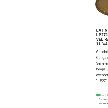
LATIN
LP27
VEL R
11 3/4
Geschik
Conga m
Serie e
hoops (
overee
"LP27" 
Direct 
2 stuks
voorra