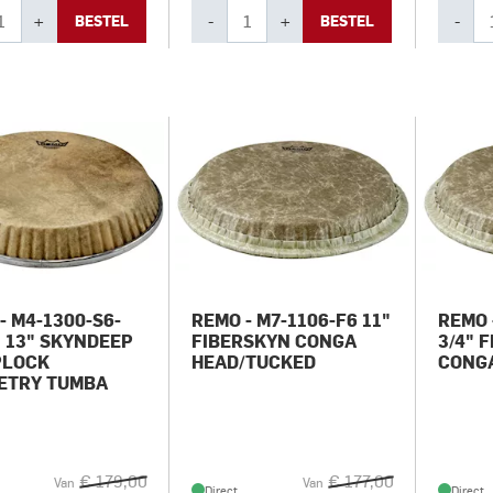
+
-
+
-
BESTEL
BESTEL
- M4-1300-S6-
REMO - M7-1106-F6 11"
REMO 
 13" SKYNDEEP
FIBERSKYN CONGA
3/4" 
PLOCK
HEAD/TUCKED
CONG
ETRY TUMBA
€ 179,00
€ 177,00
Van
Van
Direct
Direct