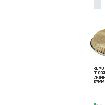
-
REMO 
D1003
CRIM
SYMM
Direct