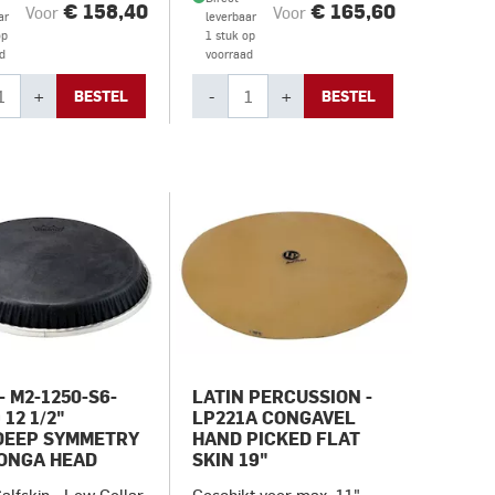
€ 158,40
€ 165,60
Voor
Voor
ar
leverbaar
op
1 stuk op
d
voorraad
+
-
+
BESTEL
BESTEL
- M2-1250-S6-
LATIN PERCUSSION -
 12 1/2"
LP221A CONGAVEL
DEEP SYMMETRY
HAND PICKED FLAT
CONGA HEAD
SKIN 19"