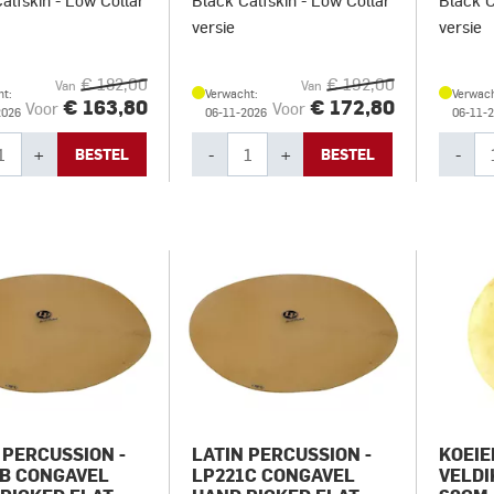
alfskin - Low Collar
Black Calfskin - Low Collar
Black C
versie
versie
€ 182,00
€ 192,00
Van
Van
t:
Verwacht:
Verwach
€ 163,80
€ 172,80
Voor
Voor
2026
06-11-2026
06-11-
+
-
+
-
BESTEL
BESTEL
 PERCUSSION -
LATIN PERCUSSION -
KOEIE
B CONGAVEL
LP221C CONGAVEL
VELDI