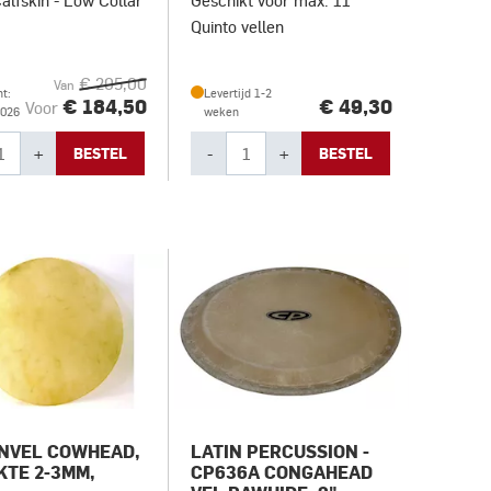
alfskin - Low Collar
Geschikt voor max. 11"
Quinto vellen
€ 205,00
Van
t:
Levertijd 1-2
€ 184,50
€ 49,30
Voor
2026
weken
+
-
+
BESTEL
BESTEL
NVEL COWHEAD,
LATIN PERCUSSION -
KTE 2-3MM,
CP636A CONGAHEAD