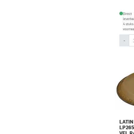
Direct
leverba
4 stuks
voorra
-
LATIN
LP26
VEL R