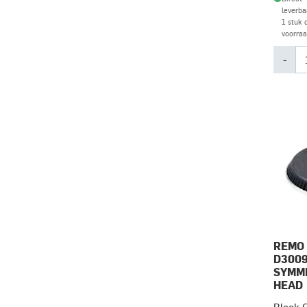
leverba
1 stuk 
voorra
-
REMO 
D3009
SYMM
HEAD