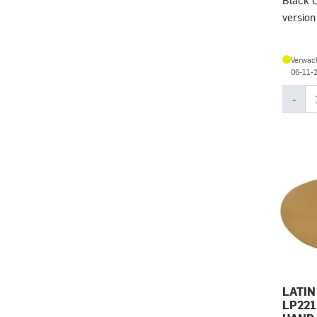
Black C
version
Verwach
06-11-
-
LATIN
LP221