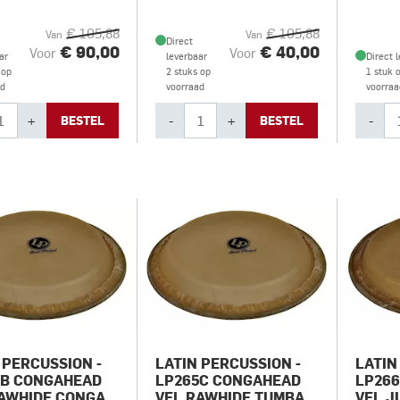
€ 105,88
€ 105,88
Van
Van
Direct
€ 90,00
€ 40,00
Voor
Voor
ar
leverbaar
Direct 
 op
2 stuks op
1 stuk 
ad
voorraad
voorraa
+
-
+
-
BESTEL
BESTEL
 PERCUSSION -
LATIN PERCUSSION -
LATIN
5B CONGAHEAD
LP265C CONGAHEAD
LP26
AWHIDE CONGA,
VEL RAWHIDE TUMBA,
VEL J