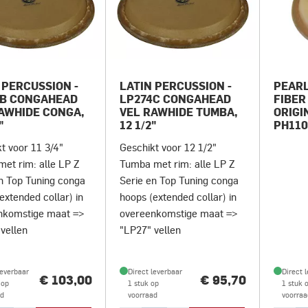
 PERCUSSION -
LATIN PERCUSSION -
PEARL
4B CONGAHEAD
LP274C CONGAHEAD
FIBER
AWHIDE CONGA,
VEL RAWHIDE TUMBA,
ORIGI
"
12 1/2"
PH11
t voor 11 3/4"
Geschikt voor 12 1/2"
et rim: alle LP Z
Tumba met rim: alle LP Z
n Top Tuning conga
Serie en Top Tuning conga
extended collar) in
hoops (extended collar) in
nkomstige maat =>
overeenkomstige maat =>
vellen
"LP27" vellen
leverbaar
Direct leverbaar
Direct 
€ 103,00
€ 95,70
 op
1 stuk op
1 stuk 
ad
voorraad
voorraa