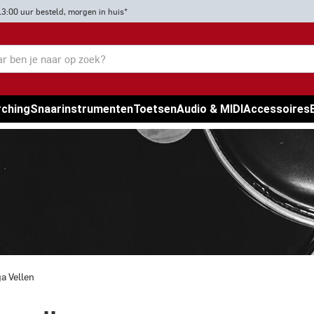
13:00 uur besteld, morgen in huis*
rching
Snaarinstrumenten
Toetsen
Audio & MIDI
Accessoires
a Vellen