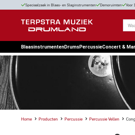
Speciaalzaak in Blaas- en Slaginstrumenten
Demoruimten
Voor 
Blaasinstrumenten
Drums
Percussie
Concert & Ma
Home
Producten
Percussie
Percussie Vellen
Cong