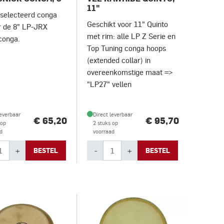
11"
selecteerd conga
Geschikt voor 11" Quinto
r de 8" LP-JRX
met rim: alle LP Z Serie en
conga.
Top Tuning conga hoops
(extended collar) in
overeenkomstige maat =>
"LP27" vellen
leverbaar
Direct leverbaar
€ 65,20
€ 95,70
 op
2 stuks op
d
voorraad
+
-
+
BESTEL
BESTEL