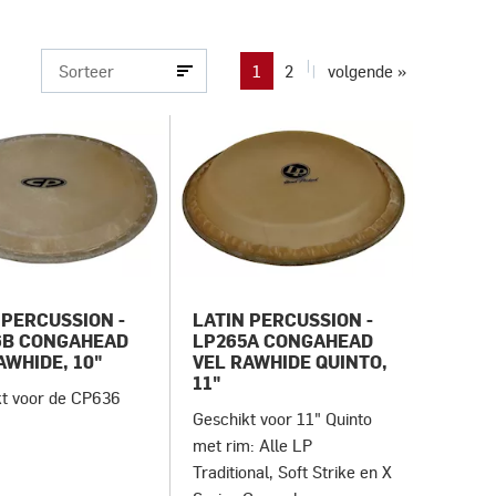
1
2
volgende »
 PERCUSSION -
LATIN PERCUSSION -
6B CONGAHEAD
LP265A CONGAHEAD
AWHIDE, 10"
VEL RAWHIDE QUINTO,
11"
kt voor de CP636
Geschikt voor 11" Quinto
s
met rim: Alle LP
Traditional, Soft Strike en X