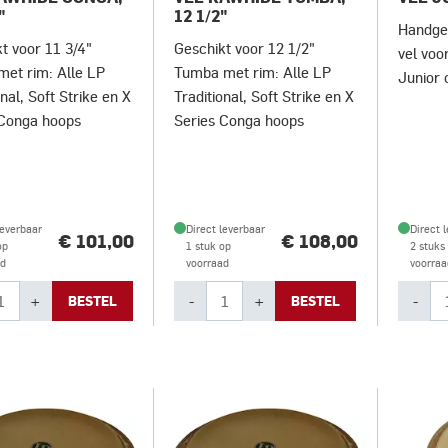
"
12 1/2"
Handge
t voor 11 3/4"
Geschikt voor 12 1/2"
vel voo
et rim: Alle LP
Tumba met rim: Alle LP
Junior 
onal, Soft Strike en X
Traditional, Soft Strike en X
 Conga hoops
Series Conga hoops
leverbaar
Direct leverbaar
Direct 
€ 101,00
€ 108,00
op
1 stuk op
2 stuks
ad
voorraad
voorraa
+
-
+
-
BESTEL
BESTEL