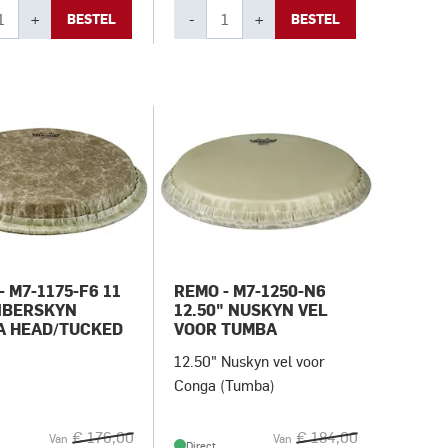
+
-
+
BESTEL
BESTEL
- M7-1175-F6 11
REMO - M7-1250-N6
FIBERSKYN
12.50" NUSKYN VEL
A HEAD/TUCKED
VOOR TUMBA
12.50" Nuskyn vel voor
Conga (Tumba)
€ 176,00
€ 184,00
Van
Van
Direct