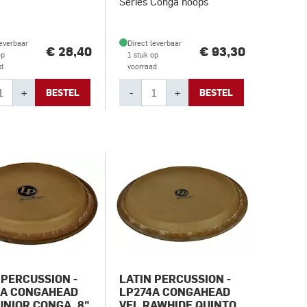
Series Conga hoops
leverbaar
Direct leverbaar
€ 28,40
€ 93,30
op
1 stuk op
d
voorraad
+
-
+
BESTEL
BESTEL
 PERCUSSION -
LATIN PERCUSSION -
6A CONGAHEAD
LP274A CONGAHEAD
UNIOR CONGA, 8"
VEL RAWHIDE QUINTO,