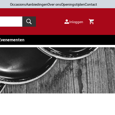
Occasions
Aanbiedingen
Over ons
Openingstijden
Contact
Inloggen
Evenementen