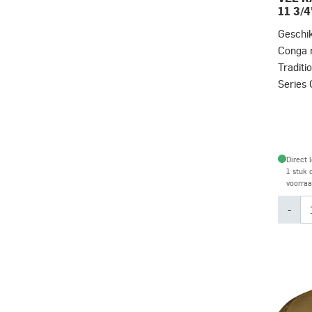
11 3/4
Geschik
Conga m
Traditi
Series
Direct 
1 stuk 
voorra
-