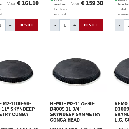
€ 161,10
€ 159,30
Voor
Voor
ar
leverbaar
leverba
op
1 stuk op
1 stuk 
ad
voorraad
voorraa
+
-
+
-
BESTEL
BESTEL
- M2-1106-S6-
REMO - M2-1175-S6-
REMO 
 11" SKYNDEEP
D4009 11 3/4"
D3009
ETRY CONGA
SKYNDEEP SYMMETRY
SKYN
CONGA HEAD
L.C. 