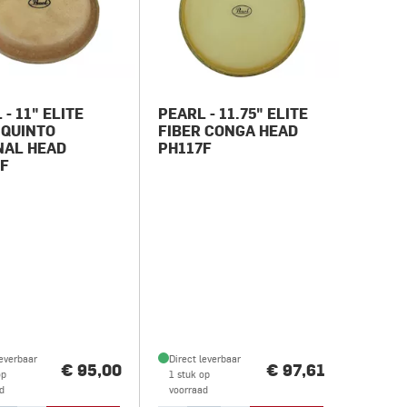
 - 11" ELITE
PEARL - 11.75" ELITE
 QUINTO
FIBER CONGA HEAD
NAL HEAD
PH117F
0F
leverbaar
Direct leverbaar
€ 95,00
€ 97,61
op
1 stuk op
d
voorraad