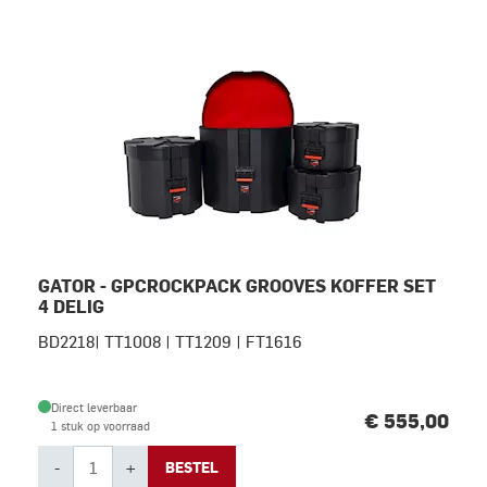
GATOR - GPCROCKPACK GROOVES KOFFER SET
4 DELIG
BD2218| TT1008 | TT1209 | FT1616
Direct leverbaar
€ 555,00
1 stuk op voorraad
-
+
BESTEL