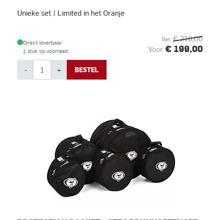
Unieke set | Limited in het Oranje
€ 218,00
Van
Direct leverbaar
€ 199,00
Voor
1 stuk op voorraad
-
+
BESTEL