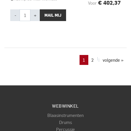
€ 402,37
Voor
-
+
MAIL MIJ
1
2
volgende »
WEBWINKEL
Blaasinstrumenten
Drums
Percussie