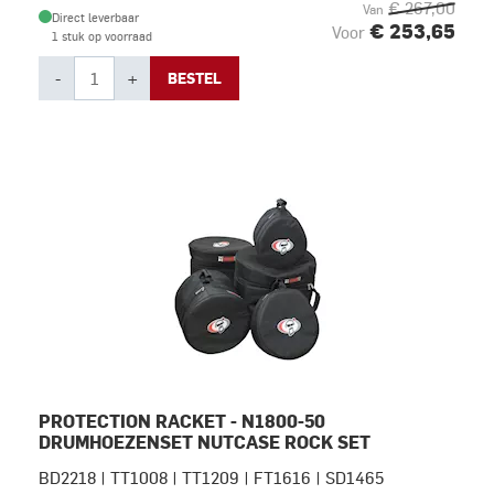
€ 267,00
Van
Direct leverbaar
€ 253,65
Voor
1 stuk op voorraad
-
+
BESTEL
PROTECTION RACKET - N1800-50
DRUMHOEZENSET NUTCASE ROCK SET
BD2218 | TT1008 | TT1209 | FT1616 | SD1465