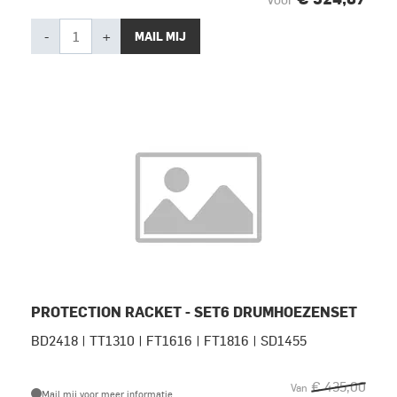
-
+
MAIL MIJ
PROTECTION RACKET - SET6 DRUMHOEZENSET
BD2418 | TT1310 | FT1616 | FT1816 | SD1455
€ 435,00
Van
Mail mij voor meer informatie