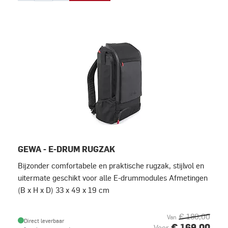
GEWA - E-DRUM RUGZAK
Bijzonder comfortabele en praktische rugzak, stijlvol en
uitermate geschikt voor alle E-drummodules Afmetingen
(B x H x D) 33 x 49 x 19 cm
€ 180,00
Van
Direct leverbaar
€ 169,00
Voor