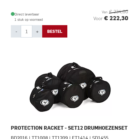
€ 234,00
Van
Direct leverbaar
€ 222,30
Voor
1 stuk op voorraad
-
+
BESTEL
PROTECTION RACKET - SET12 DRUMHOEZENSET
BD2016 | TT1008 | TT1209 | FT1414 | SD1455