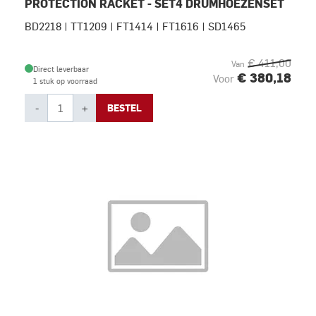
PROTECTION RACKET - SET4 DRUMHOEZENSET
BD2218 | TT1209 | FT1414 | FT1616 | SD1465
€ 411,00
Van
Direct leverbaar
€ 380,18
Voor
1 stuk op voorraad
-
+
BESTEL