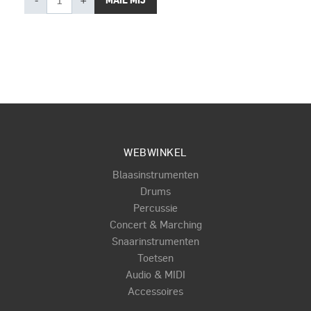
-
+
MAIL MIJ
WEBWINKEL
Blaasinstrumenten
Drums
Percussie
Concert & Marching
Snaarinstrumenten
Toetsen
Audio & MIDI
Accessoires