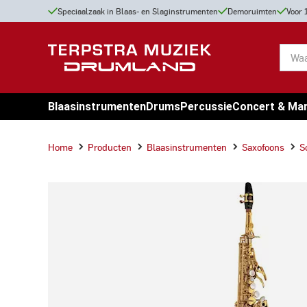
Speciaalzaak in Blaas- en Slaginstrumenten
Demoruimten
Voor 
Blaasinstrumenten
Drums
Percussie
Concert & Ma
Home
Producten
Blaasinstrumenten
Saxofoons
S