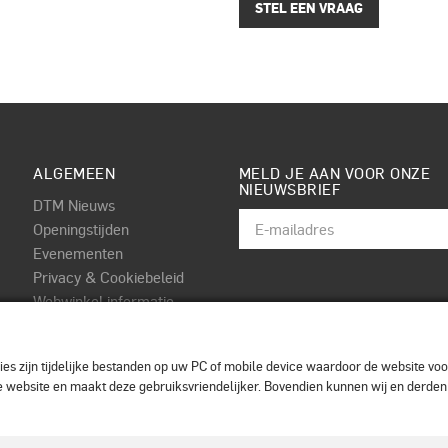
STEL EEN VRAAG
ALGEMEEN
MELD JE AAN VOOR ONZE
NIEUWSBRIEF
DTM Nieuws
Openingstijden
Evenementen
Privacy & Cookiebeleid
Webwinkel informatie
Algemene voorwaarden
Contact
es zijn tijdelijke bestanden op uw PC of mobile device waardoor de website voor
 de website en maakt deze gebruiksvriendelijker. Bovendien kunnen wij en derde