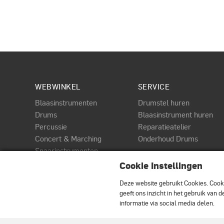
WEBWINKEL
SERVICE
Blaasinstrumenten
Drumstel huren
Drums
Blaasinstrument huren
Percussie
Reparatieatelier
Concert & Marching
Onderhoud Drums
Snaarinstrumenten
PAGINA
Toetsen
Cookie Instellingen
DWe
Audio & MIDI
Roland Elektrische drums
Deze website gebruikt Cookies.
Cooki
Accessoires
geeft ons inzicht in het gebruik van
informatie via social media delen.
© Terpstra Muziek Drumland 2026. All rights reserved.