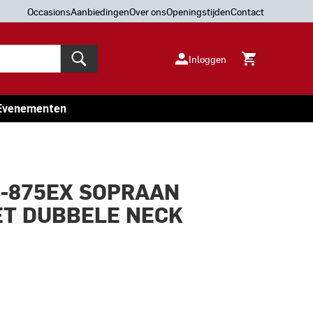
Occasions
Aanbiedingen
Over ons
Openingstijden
Contact
Inloggen
Evenementen
S-875EX SOPRAAN
T DUBBELE NECK