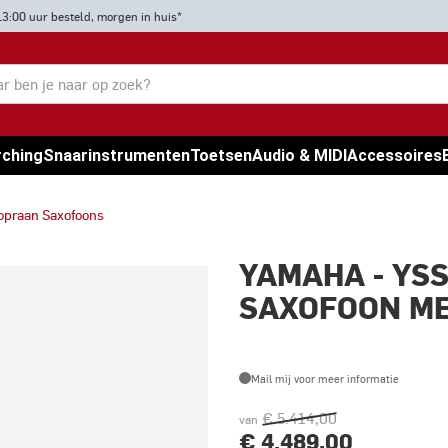
13:00 uur besteld, morgen in huis*
rching
Snaarinstrumenten
Toetsen
Audio & MIDI
Accessoires
opraan Saxofoons
YAMAHA - YS
SAXOFOON ME
Mail mij voor meer informatie
€ 5.414,00
van
€ 4.489,00