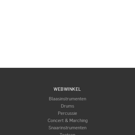
WEBWINKEL
Blaasinstrumenten
Drums
Percussie
Concert & Marching
Snaarinstrumenten
Toetsen