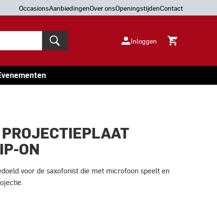
Occasions
Aanbiedingen
Over ons
Openingstijden
Contact
Inloggen
Evenementen
 PROJECTIEPLAAT
IP-ON
edoeld voor de saxofonist die met microfoon speelt en
ojectie.