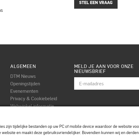
STEL EEN VRAAG
ns
ALGEMEEN
MELD JE AAN VOOR ONZE
NIEUWSBRIEF
DTM Nieuws
Openingstijden
Evenementen
Privacy & Cookiebeleid
Webwinkel informatie
Algemene voorwaarden
Contact
es zijn tijdelijke bestanden op uw PC of mobile device waardoor de website voor
 de website en maakt deze gebruiksvriendelijker. Bovendien kunnen wij en derde