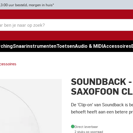
13:00 uur besteld, morgen in huis*
rching
Snaarinstrumenten
Toetsen
Audio & MIDI
Accessoires
ccessoires
SOUNDBACK -
SAXOFOON CL
De 'Clip-on' van Soundback is b
behoeft heeft aan een betere pr
Direct leverbaar
2 stuks op voorraad