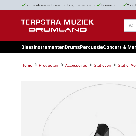
Speciaalzaak in Blaas- en Slaginstrumenten
Demoruimten
Voor 
Blaasinstrumenten
Drums
Percussie
Concert & Ma
Home
Producten
Accessoires
Statieven
Statief A