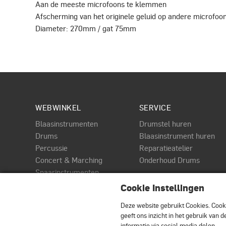
Aan de meeste microfoons te klemmen
Afscherming van het originele geluid op andere microfoo
Diameter: 270mm / gat 75mm
WEBWINKEL
SERVICE
Blaasinstrumenten
Drumstel huren
Drums
Blaasinstrument huren
Percussie
Reparatieatelier
Concert & Marching
Onderhoud Drums
Snaarinstrumenten
PAGINA
Toetsen
Cookie Instellingen
DWe
Audio & MIDI
Roland Elektrische drums
Deze website gebruikt Cookies.
Cooki
Accessoires
geeft ons inzicht in het gebruik van
informatie via social media delen.