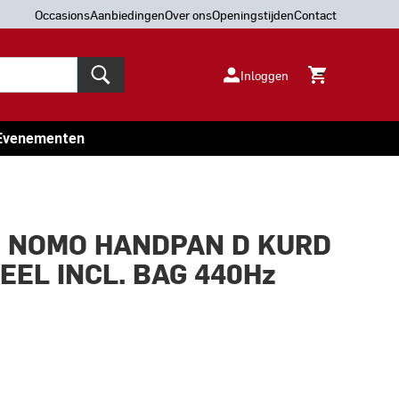
Occasions
Aanbiedingen
Over ons
Openingstijden
Contact
Inloggen
Evenementen
00 NOMO HANDPAN D KURD
EEL INCL. BAG 440Hz