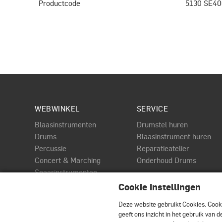
Productcode
5130 SE40
WEBWINKEL
SERVICE
Blaasinstrumenten
Drumstel huren
Drums
Blaasinstrument huren
Percussie
Reparatieatelier
Concert & Marching
Onderhoud Drums
Snaarinstrumenten
PAGINA
Toetsen
Cookie Instellingen
DWe
Audio & MIDI
Roland Elektrische drums
Deze website gebruikt Cookies.
Cooki
Accessoires
geeft ons inzicht in het gebruik van