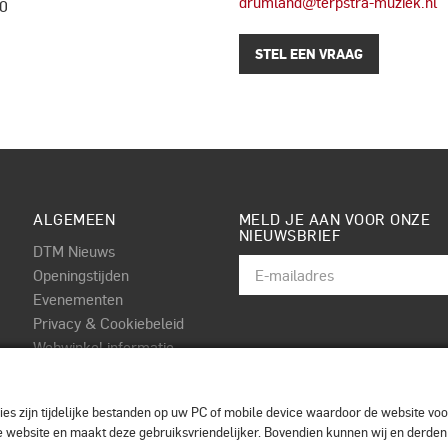
drumland@terpstra-muziek.nl
0
STEL EEN VRAAG
ALGEMEEN
MELD JE AAN VOOR ONZE
NIEUWSBRIEF
DTM Nieuws
Openingstijden
Evenementen
Privacy & Cookiebeleid
Webwinkel informatie
Algemene voorwaarden
Contact
es zijn tijdelijke bestanden op uw PC of mobile device waardoor de website voor
 de website en maakt deze gebruiksvriendelijker. Bovendien kunnen wij en derde