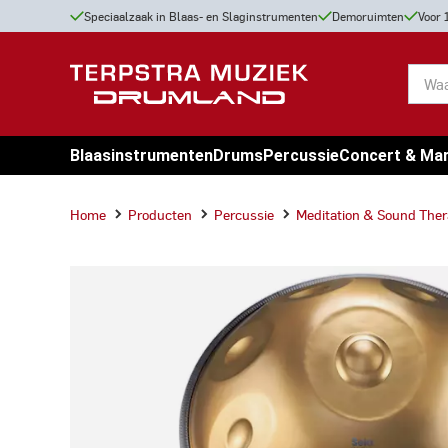
Speciaalzaak in Blaas- en Slaginstrumenten
Demoruimten
Voor 
Blaasinstrumenten
Drums
Percussie
Concert & Ma
Home
Producten
Percussie
Meditation & Sound The