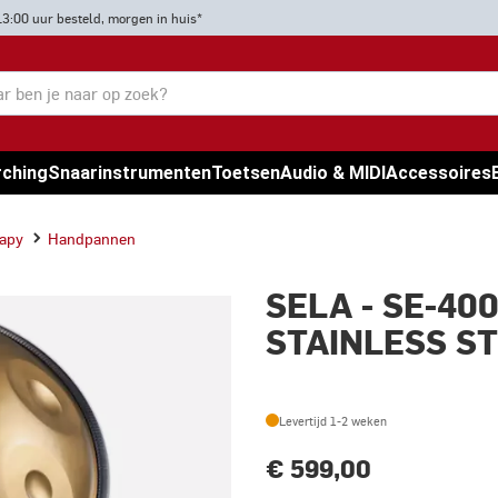
13:00 uur besteld, morgen in huis*
rching
Snaarinstrumenten
Toetsen
Audio & MIDI
Accessoires
rapy
Handpannen
SELA - SE-4
STAINLESS ST
Levertijd 1-2 weken
€ 599,00