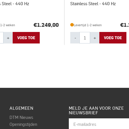
s Steel - 440 Hz
Stainless Steel - 440 Hz
€1.249,00
€1.
d 1-2 weken
Levertijd 1-2 weken
+
-
+
VOEG TOE
VOEG TOE
ALGEMEEN
MELD JE AAN VOOR ONZE
NIEUWSBRIEF
DTM Nieuws
Openingstijden