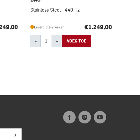
Stainless Steel - 440 Hz
249,00
€1.249,00
Levertijd 1-2 weken
-
+
VOEG TOE