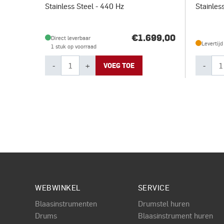
Stainless Steel - 440 Hz
Stainles
€1.699,00
Direct leverbaar
Levertij
1 stuk op voorraad
-
+
-
VOEG TOE
WEBWINKEL
SERVICE
Blaasinstrumenten
Drumstel huren
Drums
Blaasinstrument huren