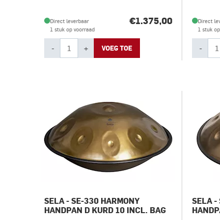
€1.375,00
Direct leverbaar
Direct le
1 stuk op voorraad
1 stuk o
-
+
-
VOEG TOE
SELA - SE-330 HARMONY
SELA -
HANDPAN D KURD 10 INCL. BAG
HANDPA