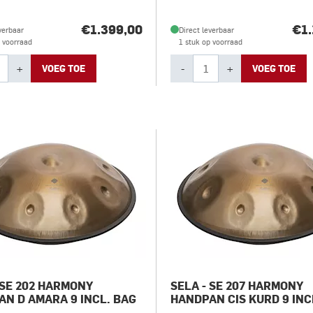
€1.399,00
€1.
verbaar
Direct leverbaar
p voorraad
1 stuk op voorraad
+
-
+
VOEG TOE
VOEG TOE
 SE 202 HARMONY
SELA - SE 207 HARMONY
N D AMARA 9 INCL. BAG
HANDPAN CIS KURD 9 INC