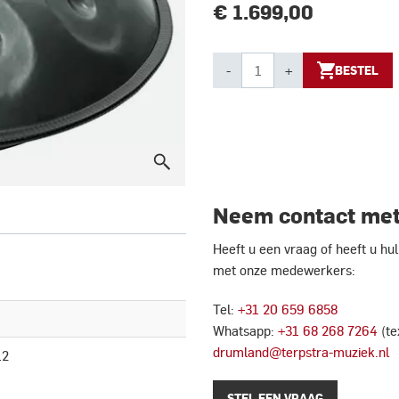
€ 1.699,00
-
+
BESTEL
Neem contact met
Heeft u een vraag of heeft u h
met onze medewerkers:
Tel:
+31 20 659 6858
Whatsapp:
+31 68 268 7264
(te
drumland@terpstra-muziek.nl
12
STEL EEN VRAAG