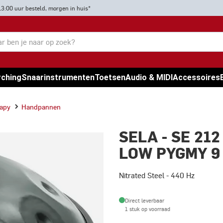
13:00 uur besteld, morgen in huis*
rching
Snaarinstrumenten
Toetsen
Audio & MIDI
Accessoires
rapy
Handpannen
SELA - SE 2
LOW PYGMY 9 
Nitrated Steel - 440 Hz
Direct leverbaar
1 stuk op voorraad