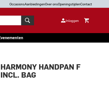
Occasions
Aanbiedingen
Over ons
Openingstijden
Contact
Inloggen
Evenementen
12 HARMONY HANDPAN F
INCL. BAG