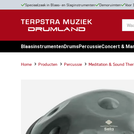
Speciaalzaak in Blaas- en Slaginstrumenten
Demoruimten
Voor 
Blaasinstrumenten
Drums
Percussie
Concert & Ma
Home
Producten
Percussie
Meditation & Sound The