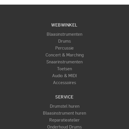
WEBWINKEL
Blaasinstrumenten
Drums
Percussie
Concert & Marching
Snaarinstrumenten
Toetsen
Audio & MIDI
Accessoires
SERVICE
Drumstel huren
Blaasinstrument huren
Reparatieatelier
Onderhoud Drums