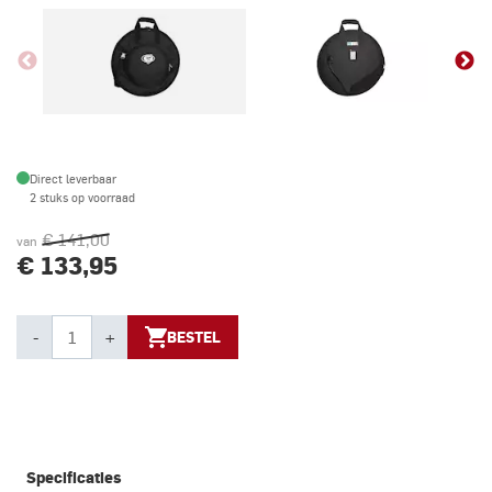
Direct leverbaar
2 stuks op voorraad
€ 141,00
van
€ 133,95
-
+
BESTEL
Specificaties