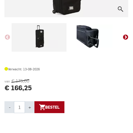
Verwacht: 13-08-2026
€ 175,00
van
€ 166,25
-
+
BESTEL