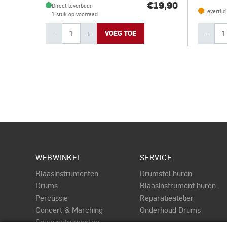
€19,90
Direct leverbaar
Levertij
1 stuk op voorraad
-
+
-
VOEG TOE
WEBWINKEL
SERVICE
Blaasinstrumenten
Drumstel huren
Drums
Blaasinstrument huren
Percussie
Reparatieatelier
Concert & Marching
Onderhoud Drums
Snaarinstrumenten
PAGINA