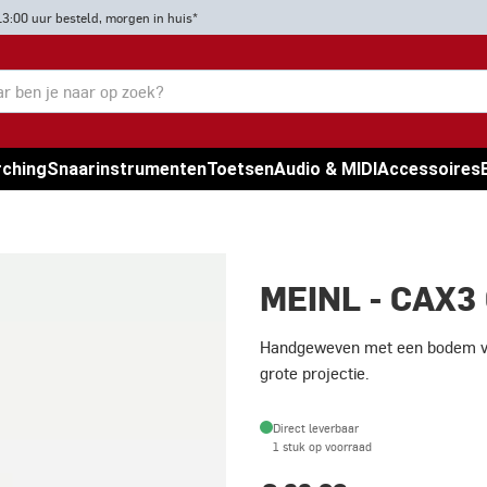
13:00 uur besteld, morgen in huis*
rching
Snaarinstrumenten
Toetsen
Audio & MIDI
Accessoires
MEINL - CAX3
Handgeweven met een bodem van
grote projectie.
Direct leverbaar
1 stuk op voorraad