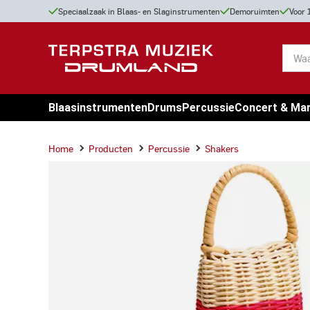
Speciaalzaak in Blaas- en Slaginstrumenten
Demoruimten
Voor 
Blaasinstrumenten
Drums
Percussie
Concert & Ma
Home
Producten
Percussie
Shakers