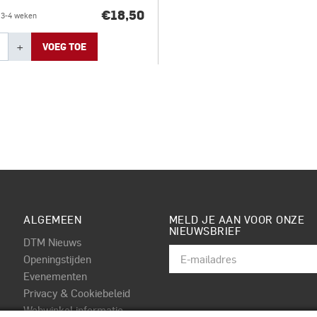
€18,50
d 3-4 weken
+
VOEG TOE
ALGEMEEN
MELD JE AAN VOOR ONZE
NIEUWSBRIEF
DTM Nieuws
Openingstijden
Evenementen
Privacy & Cookiebeleid
Webwinkel informatie