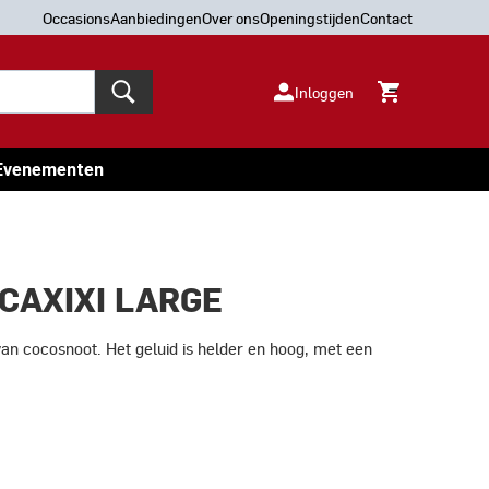
Occasions
Aanbiedingen
Over ons
Openingstijden
Contact
Inloggen
Evenementen
 CAXIXI LARGE
 cocosnoot. Het geluid is helder en hoog, met een