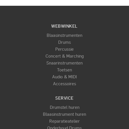
WEBWINKEL
Blaasinstrumenten
Drums
Percussie
Concert & Marching
Snaarinstrumenten
Toetsen
Audio & MIDI
Accessoires
SERVICE
Drumstel huren
Blaasinstrument huren
Reparatieatelier
Onderhoud Drums