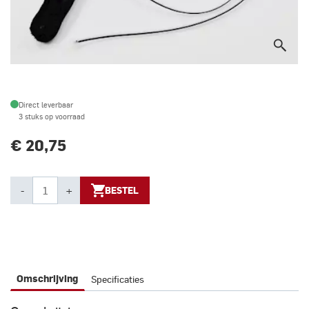
Direct leverbaar
3 stuks op voorraad
€ 20,75
-
+
BESTEL
Specificaties
Omschrijving