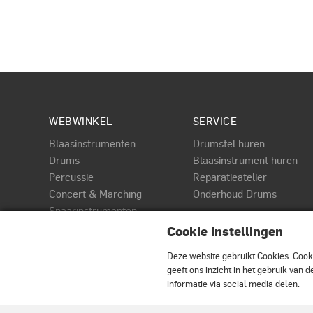
WEBWINKEL
SERVICE
Blaasinstrumenten
Drumstel huren
Drums
Blaasinstrument huren
Percussie
Reparatieatelier
Concert & Marching
Onderhoud Drums
Snaarinstrumenten
PAGINA
Toetsen
Cookie Instellingen
DWe
Audio & MIDI
Roland Elektrische drums
Deze website gebruikt Cookies.
Cooki
Accessoires
geeft ons inzicht in het gebruik van
informatie via social media delen.
© Terpstra Muziek Drumland 2026. All rights reserved.