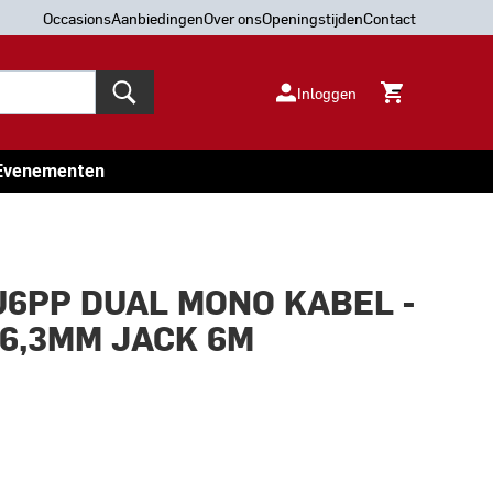
Occasions
Aanbiedingen
Over ons
Openingstijden
Contact
Inloggen
Evenementen
U6PP DUAL MONO KABEL -
 6,3MM JACK 6M