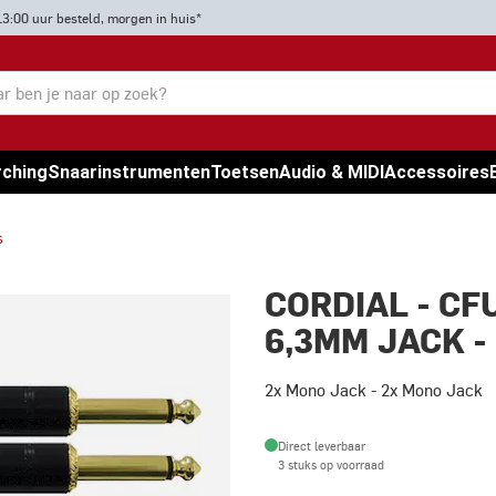
13:00 uur besteld, morgen in huis*
rching
Snaarinstrumenten
Toetsen
Audio & MIDI
Accessoires
s
CORDIAL - CF
6,3MM JACK -
2x Mono Jack - 2x Mono Jack
Direct leverbaar
3 stuks op voorraad