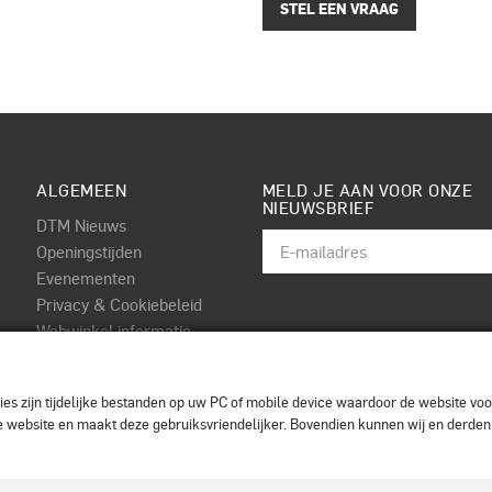
STEL EEN VRAAG
ALGEMEEN
MELD JE AAN VOOR ONZE
NIEUWSBRIEF
DTM Nieuws
Openingstijden
Evenementen
Privacy & Cookiebeleid
Webwinkel informatie
Algemene voorwaarden
Contact
es zijn tijdelijke bestanden op uw PC of mobile device waardoor de website voor
 de website en maakt deze gebruiksvriendelijker. Bovendien kunnen wij en derde