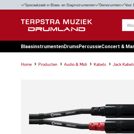
Speciaalzaak in Blaas- en Slaginstrumenten
Demoruimten
Voor 
Blaasinstrumenten
Drums
Percussie
Concert & Ma
Home
Producten
Audio & Midi
Kabels
Jack Kabel