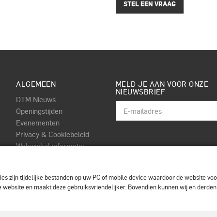
STEL EEN VRAAG
ALGEMEEN
MELD JE AAN VOOR ONZE
NIEUWSBRIEF
DTM Nieuws
Openingstijden
Evenementen
Privacy & Cookiebeleid
Webwinkel informatie
Algemene voorwaarden
Contact
es zijn tijdelijke bestanden op uw PC of mobile device waardoor de website voor
 de website en maakt deze gebruiksvriendelijker. Bovendien kunnen wij en derde