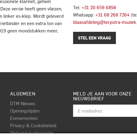
ssionele klarinet, geheel
Tel:
+31 20 659 6858
Deze versie heeft geen vliezen,
Whatsapp:
+31 68 268 7264
(te
n linker es-klep. Wordt geleverd
blaasafdeling@terpstra-muziek.
rietbinder en een extra ton van
2019 geen mondstukken meer,
STEL EEN VRAAG
ALGEMEEN
MELD JE AAN VOOR ONZE
NIEUWSBRIEF
DTM Nieuws
Openingstijden
Evenementen
Privacy & Cookiebeleid
Webwinkel informatie