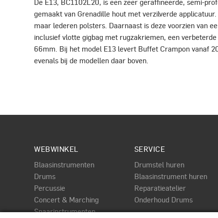
De E13, BC1102L20, is een zeer geraffineerde, semi-profe
gemaakt van Grenadille hout met verzilverde applicatuur. 
maar lederen polsters. Daarnaast is deze voorzien van ee
inclusief vlotte gigbag met rugzakriemen, een verbeterde 
66mm. Bij het model E13 levert Buffet Crampon vanaf 
evenals bij de modellen daar boven.
WEBWINKEL
SERVICE
Blaasinstrumenten
Drumstel huren
Drums
Blaasinstrument huren
Percussie
Reparatieatelier
Concert & Marching
Onderhoud Drums
Snaarinstrumenten
PAGINA