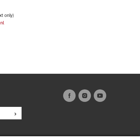
xt only)
nl