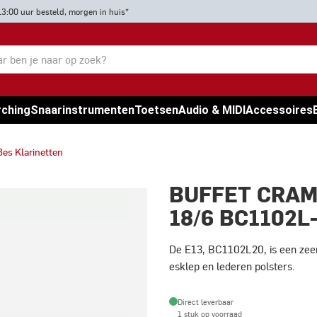
13:00 uur besteld, morgen in huis*
rching
Snaarinstrumenten
Toetsen
Audio & MIDI
Accessoires
Bes Klarinetten
BUFFET CRAM
18/6 BC1102L
De E13, BC1102L20, is een zeer 
esklep en lederen polsters.
Direct leverbaar
1 stuk op voorraad