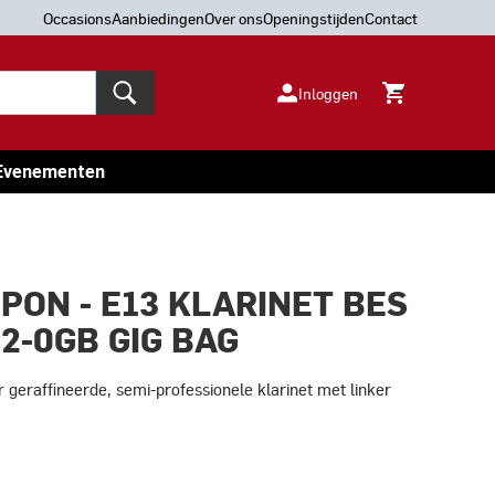
Occasions
Aanbiedingen
Over ons
Openingstijden
Contact
Inloggen
Evenementen
PON - E13 KLARINET BES
-2-0GB GIG BAG
geraffineerde, semi-professionele klarinet met linker