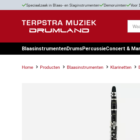
Speciaalzaak in Blaas- en Slaginstrumenten
Demoruimten
Voor 
Blaasinstrumenten
Drums
Percussie
Concert & Ma
Home
Producten
Blaasinstrumenten
Klarinetten