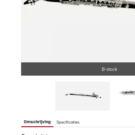
B-stock
B-stock
Specificaties
Omschrijving