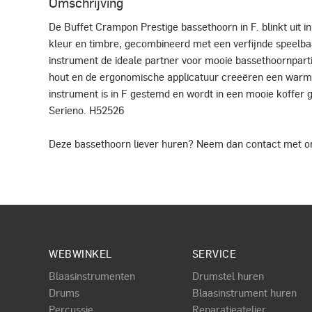
Omschrijving
De Buffet Crampon Prestige bassethoorn in F. blinkt uit i
kleur en timbre, gecombineerd met een verfijnde speelba
instrument de ideale partner voor mooie bassethoornpartij
hout en de ergonomische applicatuur creeëren een warm, 
instrument is in F gestemd en wordt in een mooie koffer 
Serieno. H52526
Deze bassethoorn liever huren? Neem dan contact met o
WEBWINKEL
SERVICE
Blaasinstrumenten
Drumstel huren
Drums
Blaasinstrument huren
Percussie
Reparatieatelier