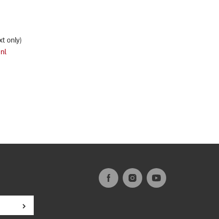
xt only)
nl