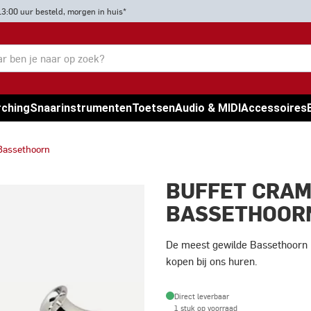
13:00 uur besteld, morgen in huis*
rching
Snaarinstrumenten
Toetsen
Audio & MIDI
Accessoires
Bassethoorn
BUFFET CRAM
BASSETHOORN
De meest gewilde Bassethoorn 
kopen bij ons huren.
Direct leverbaar
1 stuk op voorraad