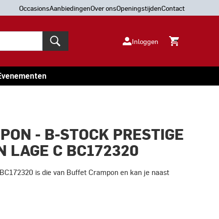
Occasions
Aanbiedingen
Over ons
Openingstijden
Contact
Inloggen
Evenementen
PON - B-STOCK PRESTIGE
 LAGE C BC172320
BC172320 is die van Buffet Crampon en kan je naast