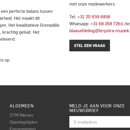
met onze medewerkers:
n een perfecte balans tussen
Tel:
+31 20 659 6858
arheid. Het maakt dit
Whatsapp:
+31 68 268 7264
(te
en. Het kwalitatieve Grenadille
blaasafdeling@terpstra-muziek.
krachtig geluid. Het
geleverd.
STEL EEN VRAAG
ns op.
ALGEMEEN
MELD JE AAN VOOR ONZE
NIEUWSBRIEF
DTM Nieuws
Openingstijden
Evenementen