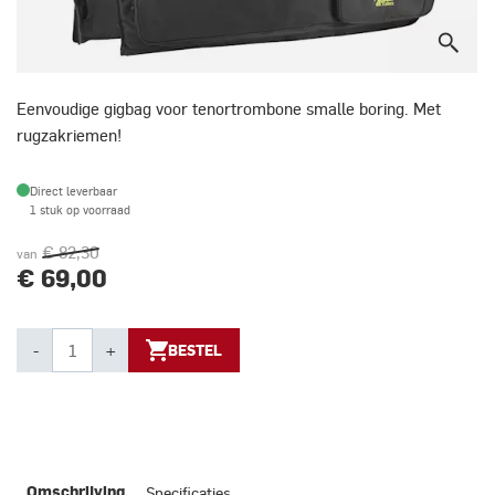
Eenvoudige gigbag voor tenortrombone smalle boring. Met
rugzakriemen!
Direct leverbaar
1 stuk op voorraad
€ 82,30
van
€ 69,00
-
+
BESTEL
Specificaties
Omschrijving