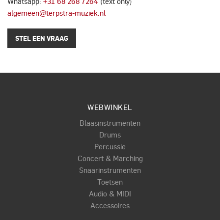
Whatsapp:
+31 68 268 7264
(text only)
algemeen@terpstra-muziek.nl
STEL EEN VRAAG
WEBWINKEL
Blaasinstrumenten
Drums
Percussie
Concert & Marching
Snaarinstrumenten
Toetsen
Audio & MIDI
Accessoires