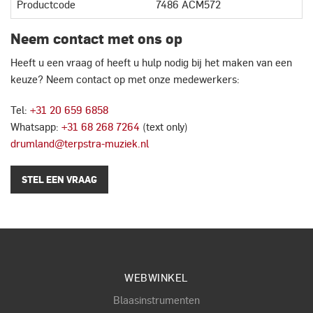
Productcode
7486 ACM572
Neem contact met ons op
Heeft u een vraag of heeft u hulp nodig bij het maken van een
keuze? Neem contact op met onze medewerkers:
Tel:
+31 20 659 6858
Whatsapp:
+31 68 268 7264
(text only)
drumland@terpstra-muziek.nl
STEL EEN VRAAG
WEBWINKEL
Blaasinstrumenten